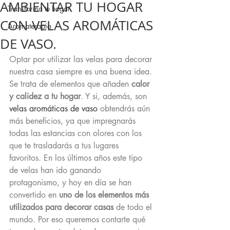
AMBIENTAR TU HOGAR
Transforma tu hogar
CON VELAS AROMÁTICAS
Aromaterapia
DE VASO.
Optar por utilizar las velas para decorar 
nuestra casa siempre es una buena idea. 
Se trata de elementos que añaden 
calor 
y calidez a tu hogar
. Y si, además, son 
velas aromáticas de vaso
 obtendrás aún 
más beneficios, ya que impregnarás 
todas las estancias con olores con los 
que te trasladarás a tus lugares 
favoritos. En los últimos años este tipo 
de velas han ido ganando 
protagonismo, y hoy en día se han 
convertido en 
uno de los elementos más 
utilizados para decorar casas
 de todo el 
mundo. Por eso queremos contarte qué 