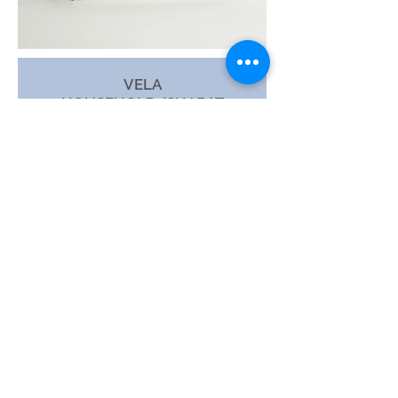
VELA
HOUSEHOLD/SHABAT
Contáctanos
Dirección: Vía Transístmica, Urb. Villa
Grecia, Milla 14,
Las Cumbres, Galera Azul, Parque de
Velas Panamá, Panamá
Teléfonos:
Oficina :+507-67470035
Ventas: +507-69983576 / 69853267
info@velaskerzen.com​
Fabricamos velas, vendemos sensaciones