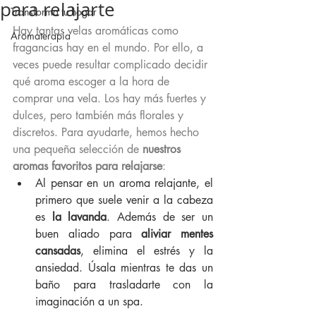
para relajarte
Transforma tu hogar
Hay tantas velas aromáticas como 
Aromaterapia
fragancias hay en el mundo. Por ello, a 
veces puede resultar complicado decidir 
qué aroma escoger a la hora de 
comprar una vela. Los hay más fuertes y 
dulces, pero también más florales y 
discretos. Para ayudarte, hemos hecho 
una pequeña selección de 
nuestros 
aromas favoritos para relajarse
:
Al pensar en un aroma relajante, el 
primero que suele venir a la cabeza 
es 
la lavanda
.
 Además de ser un 
buen aliado para 
aliviar mentes 
cansadas
, elimina el estrés y la 
ansiedad. Úsala mientras te das un 
baño para trasladarte con la 
imaginación a un spa.