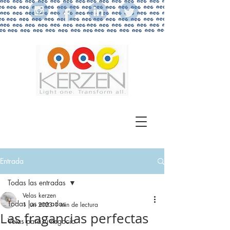
Entrada
Todas las entradas
Velas kerzen
Todas las entradas
1 jun 2023
1 min de lectura
Las fragancias perfectas
Velas para tu negocio