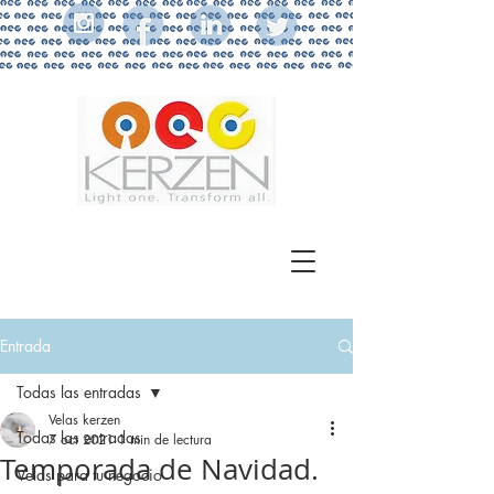
Entrada
Todas las entradas
Velas kerzen
Todas las entradas
7 oct 2021
1 min de lectura
Temporada de Navidad.
Velas para tu negocio