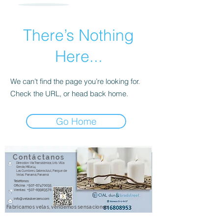
There’s Nothing
Here...
We can’t find the page you’re looking for.
Check the URL, or head back home.
Go Home
Contáctanos
Dirección: Vía Transístmica, Urb. Villa
Grecia, Milla 14,
Las Cumbres, Galera Azul, Parque de
Velas Panamá, Panamá
Teléfonos:
Oficina :+507-67470035
Ventas: +507-69983576 / 69853267
info@velaskerzen.com​
Fabricamos velas, vendemos sensaciones