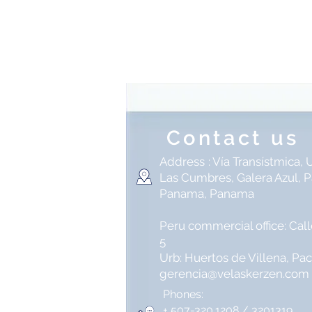
Contact us
Address
: Vía Transístmica, U
Las Cumbres, Galera Azul, 
Panama, Panama
Peru commercial office: Cal
5
Urb: Huertos de Villena, P
gerencia@velaskerzen.com
Phones:
+ 507-320.1208 / 3201319