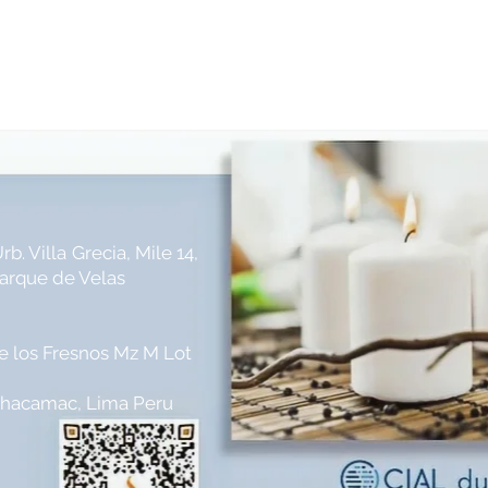
rb. Villa
Grecia, Mile 14,
Parque de Velas
le los Fresnos Mz M Lot
achacamac, Lima Peru