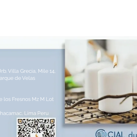
rb. Villa
Grecia, Mile 14,
Parque de Velas
le los Fresnos Mz M Lot
achacamac, Lima Peru