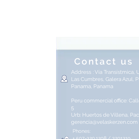
Contact us
Address
: Vía Transístmica, U
Las Cumbres, Galera Azul, 
Panama, Panama
Peru commercial office: Cal
5
Urb: Huertos de Villena, P
gerencia@velaskerzen.com
Phones:
+ 507-320.1208 / 3201319