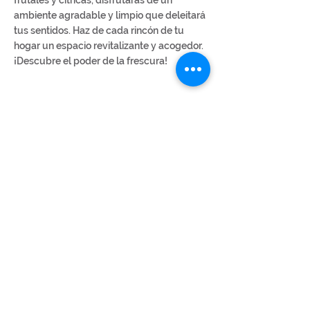
frutales y cítricas, disfrutarás de un
ambiente agradable y limpio que deleitará
tus sentidos. Haz de cada rincón de tu
hogar un espacio revitalizante y acogedor.
¡Descubre el poder de la frescura!
Contáctanos
Dirección: Vía Transístmica, Urb. Villa
Grecia, Milla 14,
Las Cumbres, Galera Azul, Parque de
Velas Panamá, Panamá
Teléfonos:
Oficina :+507-67470035
Ventas: +507-69983576 / 69853267
info@velaskerzen.com​
Fabricamos velas, vendemos sensaciones