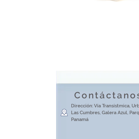
Contáctano
Dirección: Vía Transístmica, Urb.
Las Cumbres, Galera Azul, Par
Panamá