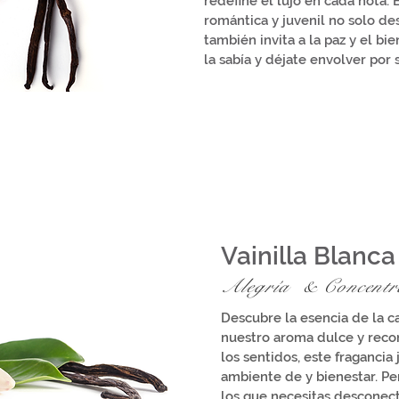
redefine el lujo en cada nota. 
romántica y juvenil no solo des
también invita a la paz y el b
la sabía y déjate envolver por s
Vainilla Blanca
Alegría
&
Concentr
Descubre la esencia de la c
nuestro aroma dulce y reco
los sentidos, este fragancia
ambiente de y bienestar. P
los que necesitas desconecta