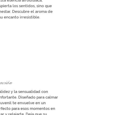
Esta esencia afrodisíaca,
pierta los sentidos, sino que
ienestar. Descubre el aroma de
u encanto irresistible.
ación
alidez y la sensualidad con
nfortante. Diseñado para calmar
 juvenil te envuelve en un
erfecto para esos momentos en
r y relajarte. Deja que su