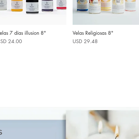
Vista rápida
Vista rápida
elas 7 días illusion 8"
Velas Religiosas 8"
recio
Precio
SD 24.00
USD 29.48
s