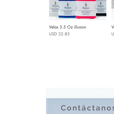
Vista rápida
Velas 3.5 Oz illusion
V
Precio
P
USD 32.83
U
Contáctano